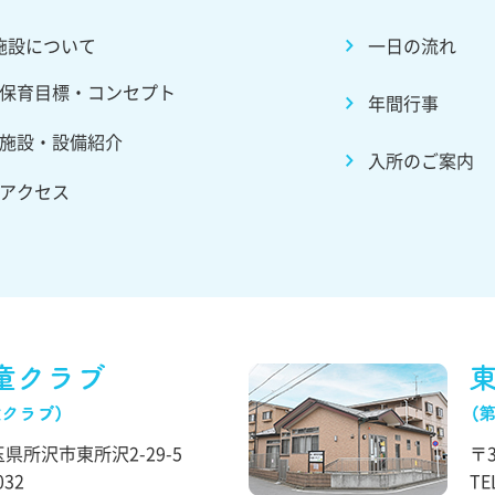
施設について
一日の流れ
保育目標・コンセプト
年間行事
施設・設備紹介
入所のご案内
アクセス
県所沢市東所沢2-29-5
〒3
032
TE