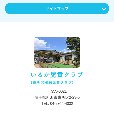
サイトマップ
ホーム
お知らせ
特色・教育内容
施設について
保育目標・コンセプト
施設・設備紹介
アクセス
〒359-0021
一日の流れ
埼玉県所沢市東所沢2-29-5
年間行事
TEL.
04-2944-4032
入所のご案内