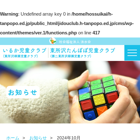
Warning
: Undefined array key 0 in
/home/hossuikai/h-
tanpopo.ed.jp/public_html/jidouclub.h-tanpopo.ed.jp/cms/wp-
content/themes/ver.1/functions.php
on line
417
社会福祉法人 法水会
お知らせ
ホーム
お知らせ
2024年10月