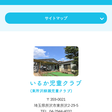
サイトマップ
ホーム
お知らせ
特色・教育内容
施設について
保育目標・コンセプト
施設・設備紹介
アクセス
〒359-0021
一日の流れ
埼玉県所沢市東所沢2-29-5
年間行事
TEL.
04-2944-4032