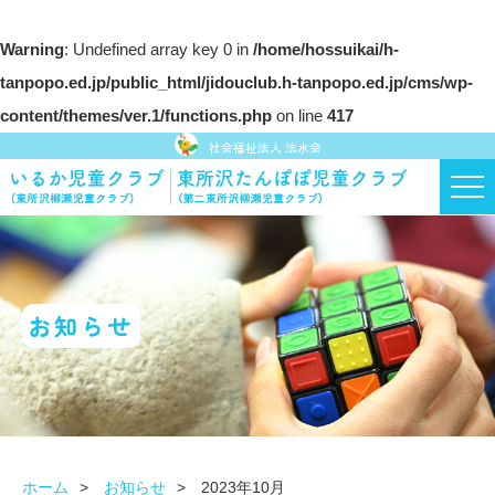
Warning
: Undefined array key 0 in
/home/hossuikai/h-
tanpopo.ed.jp/public_html/jidouclub.h-tanpopo.ed.jp/cms/wp-
content/themes/ver.1/functions.php
on line
417
社会福祉法人 法水会
お知らせ
ホーム
お知らせ
2023年10月