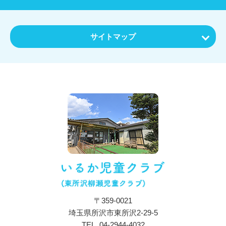
サイトマップ
ホーム
お知らせ
特色・教育内容
施設について
保育目標・コンセプト
施設・設備紹介
アクセス
〒359-0021
一日の流れ
埼玉県所沢市東所沢2-29-5
年間行事
TEL.
04-2944-4032