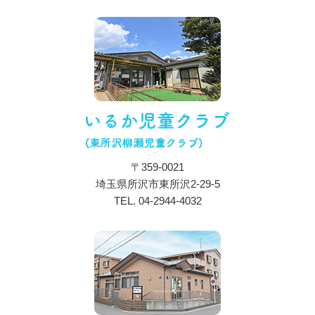
お知らせ
特色・教育内容
施設について
保育目標・コンセプト
施設・設備紹介
アクセス
〒359-0021
一日の流れ
埼玉県所沢市東所沢2-29-5
年間行事
TEL.
04-2944-4032
入所のご案内
ブログ
採用情報
プライバシーポリシー