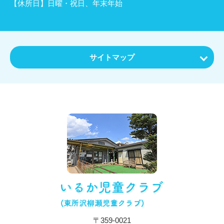
【休所日】日曜・祝日、年末年始
サイトマップ
ホーム
お知らせ
特色・教育内容
施設について
保育目標・コンセプト
施設・設備紹介
アクセス
〒359-0021
一日の流れ