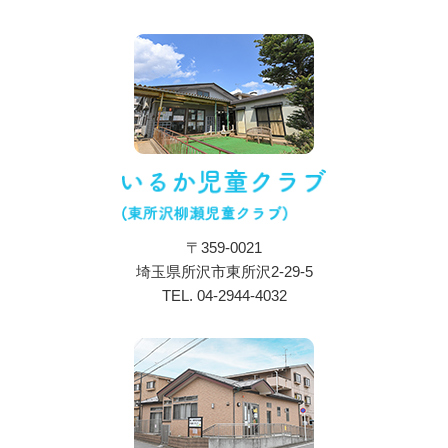
お知らせ
特色・教育内容
施設について
保育目標・コンセプト
施設・設備紹介
アクセス
〒359-0021
一日の流れ
埼玉県所沢市東所沢2-29-5
年間行事
TEL.
04-2944-4032
入所のご案内
ブログ
採用情報
プライバシーポリシー