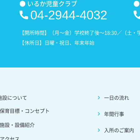
● いるか児童クラブ
●
04-2944-4032
【開所時間】（月〜金）学校終了後〜18:30／（土・学校休
【休所日】日曜・祝日、年末年始
施設について
一日の流れ
保育目標・コンセプト
年間行事
施設・設備紹介
入所のご案内
アクセス