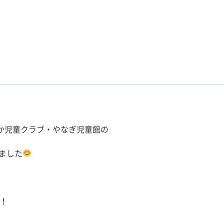
るか児童クラブ・やなぎ児童館の
ました
、
！