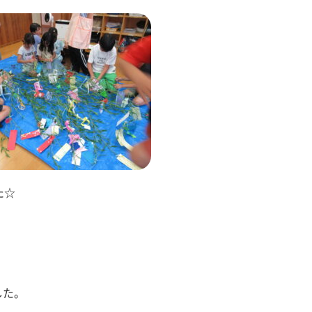
た☆
した。